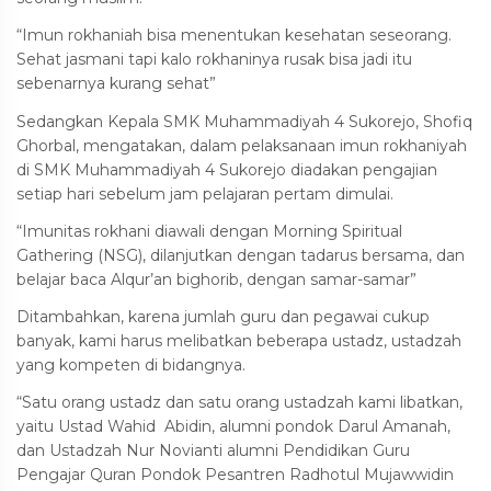
“Imun rokhaniah bisa menentukan kesehatan seseorang.
Sehat jasmani tapi kalo rokhaninya rusak bisa jadi itu
sebenarnya kurang sehat”
Sedangkan Kepala SMK Muhammadiyah 4 Sukorejo, Shofiq
Ghorbal, mengatakan, dalam pelaksanaan imun rokhaniyah
di SMK Muhammadiyah 4 Sukorejo diadakan pengajian
setiap hari sebelum jam pelajaran pertam dimulai.
“Imunitas rokhani diawali dengan Morning Spiritual
Gathering (NSG), dilanjutkan dengan tadarus bersama, dan
belajar baca Alqur’an bighorib, dengan samar-samar”
Ditambahkan, karena jumlah guru dan pegawai cukup
banyak, kami harus melibatkan beberapa ustadz, ustadzah
yang kompeten di bidangnya.
“Satu orang ustadz dan satu orang ustadzah kami libatkan,
yaitu Ustad Wahid Abidin, alumni pondok Darul Amanah,
dan Ustadzah Nur Novianti alumni Pendidikan Guru
Pengajar Quran Pondok Pesantren Radhotul Mujawwidin