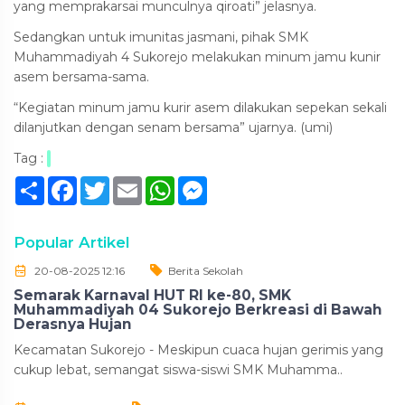
yang memprakarsai munculnya qiroati” jelasnya.
Sedangkan untuk imunitas jasmani, pihak SMK
Muhammadiyah 4 Sukorejo melakukan minum jamu kunir
asem bersama-sama.
“Kegiatan minum jamu kurir asem dilakukan sepekan sekali
dilanjutkan dengan senam bersama” ujarnya. (umi)
Tag :
Sambung
Facebook
Twitter
Email
WhatsApp
Messenger
Popular Artikel
20-08-2025 12:16
Berita Sekolah
Semarak Karnaval HUT RI ke-80, SMK
Muhammadiyah 04 Sukorejo Berkreasi di Bawah
Derasnya Hujan
Kecamatan Sukorejo - Meskipun cuaca hujan gerimis yang
cukup lebat, semangat siswa-siswi SMK Muhamma..