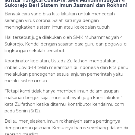
Ikhtiar Tangkal Covid-19, SMK Muhammadiyah 4
Sukorejo Beri Sistem Imun Jasmani dan Rokhani
Banyak cara yang bisa kita lakukan untuk mencegah
serangan virus corona. Salah satunya dengan
meningkatkan sistem imun atau kekebalan tubuh.
Hal tersebut juga dilakukan oleh SMK Muhammadiyah 4
Sukorejo, Kendal dengan sasaran para guru dan pegawai di
lingkungan sekolah tersebut.
Koordinator kegiatan, Ustadz Zulfathon, mengatakan,
imbas Covid-19 telah merambah di Indonesia dan kita perlu
melakukan pencegahan sesuai anjuran pemerintah yaitu
melalui sistem imun.
“Tetapi kami tidak hanya memberi imun dalam asupan
makanan bergizi saja, imun batiniyah juga kami lakukan”
kata Zulfathon ketika ditemui kontributor kendalmu.com
pada Senin (6/12).
Beliau menjelaskan, imun rokhaniyah sama pentingnya
dengan imun jasmani. Keduanya harus seimbang dalam diri
seorang muslim.